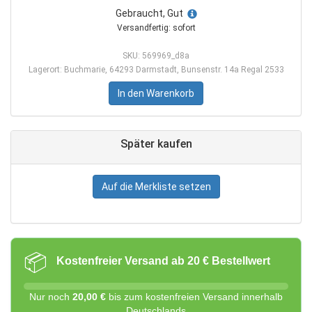
Gebraucht, Gut
Versandfertig: sofort
SKU: 569969_d8a
Lagerort: Buchmarie, 64293 Darmstadt, Bunsenstr. 14a Regal 2533
In den Warenkorb
Später kaufen
Auf die Merkliste setzen
📦
Kostenfreier Versand ab 20 € Bestellwert
Nur noch
20,00 €
bis zum kostenfreien Versand innerhalb
Deutschlands