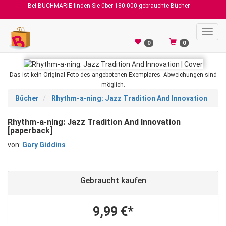
Bei BUCHMARIE finden Sie über 180.000 gebrauchte Bücher.
Toggl
navig
0
0
Das ist kein Original-Foto des angebotenen Exemplares. Abweichungen sind
möglich.
Bücher
Rhythm-a-ning: Jazz Tradition And Innovation
Rhythm-a-ning: Jazz Tradition And Innovation
[paperback]
von:
Gary Giddins
Gebraucht kaufen
9,99 €*