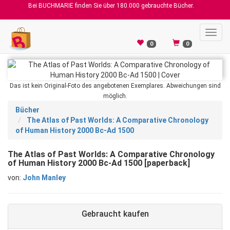
Bei BUCHMARIE finden Sie über 180.000 gebrauchte Bücher.
Toggl
navig
0
0
Das ist kein Original-Foto des angebotenen Exemplares. Abweichungen sind
möglich.
Bücher
The Atlas of Past Worlds: A Comparative Chronology
of Human History 2000 Bc-Ad 1500
The Atlas of Past Worlds: A Comparative Chronology
of Human History 2000 Bc-Ad 1500 [paperback]
von:
John Manley
Gebraucht kaufen