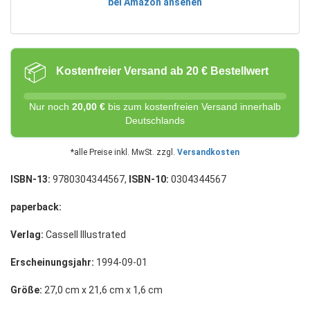
bei Amazon ansehen
📦
Kostenfreier Versand ab 20 € Bestellwert
Nur noch
20,00 €
bis zum kostenfreien Versand innerhalb
Deutschlands
*alle Preise inkl. MwSt. zzgl.
Versandkosten
ISBN-13:
9780304344567,
ISBN-10:
0304344567
paperback:
Verlag:
Cassell Illustrated
Erscheinungsjahr:
1994-09-01
Größe:
27,0 cm x 21,6 cm x 1,6 cm