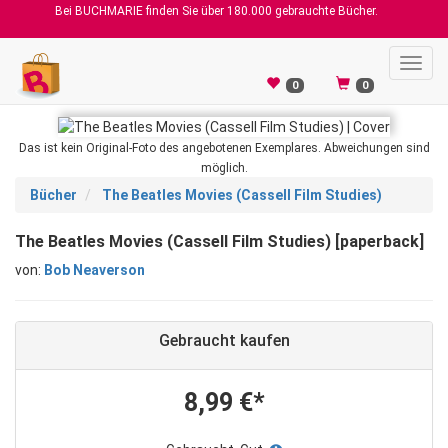
Bei BUCHMARIE finden Sie über 180.000 gebrauchte Bücher.
Toggl
navig
0
0
Das ist kein Original-Foto des angebotenen Exemplares. Abweichungen sind
möglich.
Bücher
The Beatles Movies (Cassell Film Studies)
The Beatles Movies (Cassell Film Studies) [paperback]
von:
Bob Neaverson
Gebraucht kaufen
8,99 €*