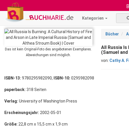
B
Kategorien
Bücher
A
All Russia Is
Das ist kein Original-Foto des angebotenen Exemplares.
(Samuel and
Abweichungen sind möglich.
von:
Cathy A. F
ISBN-13:
9780295982090,
ISBN-10:
0295982098
paperback:
318 Seiten
Verlag:
University of Washington Press
Erscheinungsjahr:
2002-05-01
Größe:
22,8 cm x 15,5 cm x 1,9 cm