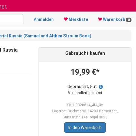
er.
Anmelden
Merkliste
Warenkorb
0
mperial Russia (Samuel and Althea Stroum Book)
l Russia
Gebraucht kaufen
19,99 €*
Gebraucht, Gut
Versandfertig: sofort
SKU: 3328814_4f4_3x
Lagerort: Buchmarie, 64293 Darmstadt,
Bunsenstr. 14a Regal 3653
In den Warenkorb