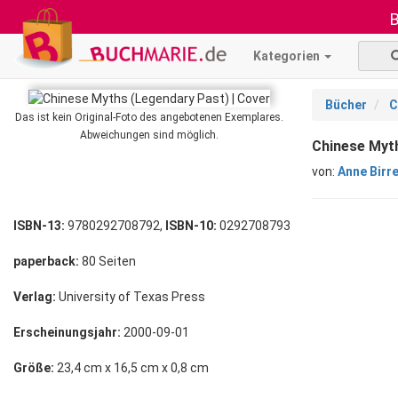
B
Kategorien
Bücher
C
Das ist kein Original-Foto des angebotenen Exemplares.
Abweichungen sind möglich.
Chinese Myth
von:
Anne Birre
ISBN-13:
9780292708792,
ISBN-10:
0292708793
paperback:
80 Seiten
Verlag:
University of Texas Press
Erscheinungsjahr:
2000-09-01
Größe:
23,4 cm x 16,5 cm x 0,8 cm