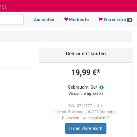
er.
Anmelden
Merkliste
Warenkorb
0
Gebraucht kaufen
19,99 €*
Gebraucht, Gut
Versandfertig: sofort
SKU: 3742777_bb8_x
Lagerort: Buchmarie, 64293 Darmstadt,
Bunsenstr. 14a Regal 42096
In den Warenkorb