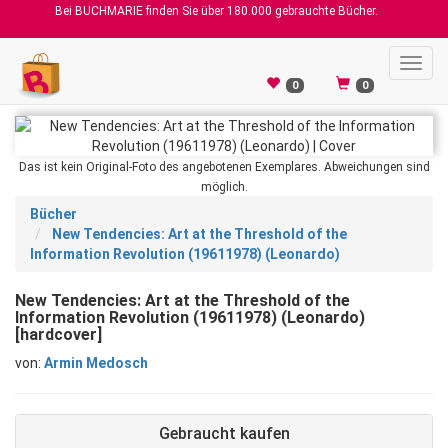
Bei BUCHMARIE finden Sie über 180.000 gebrauchte Bücher.
Toggl
navig
0
0
Das ist kein Original-Foto des angebotenen Exemplares. Abweichungen sind
möglich.
Bücher
New Tendencies: Art at the Threshold of the
Information Revolution (19611978) (Leonardo)
New Tendencies: Art at the Threshold of the
Information Revolution (19611978) (Leonardo)
[hardcover]
von:
Armin Medosch
Gebraucht kaufen