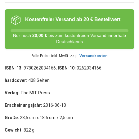
📦
Kostenfreier Versand ab 20 € Bestellwert
Nur noch
20,00 €
bis zum kostenfreien Versand innerhalb
Deutschlands
*alle Preise inkl. MwSt. zzgl.
Versandkosten
ISBN-13:
9780262034166,
ISBN-10:
0262034166
hardcover:
408 Seiten
Verlag:
The MIT Press
Erscheinungsjahr:
2016-06-10
Größe:
23,5 cm x 18,6 cm x 2,5 cm
Gewicht:
822 g