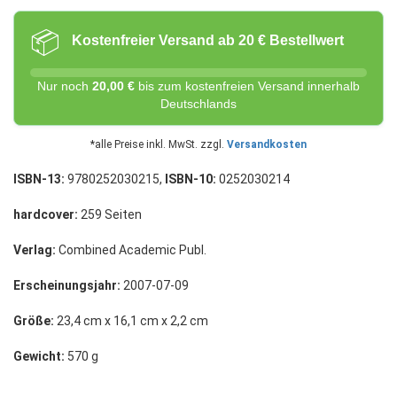
📦
Kostenfreier Versand ab 20 € Bestellwert
Nur noch
20,00 €
bis zum kostenfreien Versand innerhalb
Deutschlands
*alle Preise inkl. MwSt. zzgl.
Versandkosten
ISBN-13:
9780252030215,
ISBN-10:
0252030214
hardcover:
259 Seiten
Verlag:
Combined Academic Publ.
Erscheinungsjahr:
2007-07-09
Größe:
23,4 cm x 16,1 cm x 2,2 cm
Gewicht:
570 g