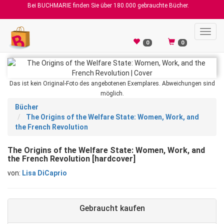
Bei BUCHMARIE finden Sie über 180.000 gebrauchte Bücher.
Toggl
navig
0
0
Das ist kein Original-Foto des angebotenen Exemplares. Abweichungen sind
möglich.
Bücher
The Origins of the Welfare State: Women, Work, and
the French Revolution
The Origins of the Welfare State: Women, Work, and
the French Revolution [hardcover]
von:
Lisa DiCaprio
Gebraucht kaufen