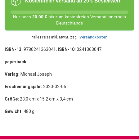
📦
Kostenfreier Versand ab 20 € Bestellwert
Nur noch
20,00 €
bis zum kostenfreien Versand innerhalb
Deutschlands
*alle Preise inkl. MwSt. zzgl.
Versandkosten
ISBN-13:
9780241363041,
ISBN-10:
0241363047
paperback:
Verlag:
Michael Joseph
Erscheinungsjahr:
2020-02-06
Größe:
23,0 cm x 15,2 cm x 3,4 cm
Gewicht:
480 g