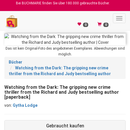
Bei BUCHMARIE finden Sie über 180.000 gebrauchte Bücher.
Toggl
navig
0
0
Das ist kein Original-Foto des angebotenen Exemplares. Abweichungen sind
möglich.
Bücher
Watching from the Dark: The gripping new crime
thriller from the Richard and Judy bestselling author
Watching from the Dark: The gripping new crime
thriller from the Richard and Judy bestselling author
[paperback]
von:
Gytha Lodge
Gebraucht kaufen