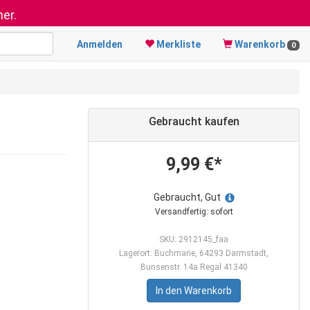
er.
Anmelden
Merkliste
Warenkorb
0
Gebraucht kaufen
9,99 €*
Gebraucht, Gut
Versandfertig: sofort
SKU: 2912145_faa
Lagerort: Buchmarie, 64293 Darmstadt,
Bunsenstr. 14a Regal 41340
In den Warenkorb