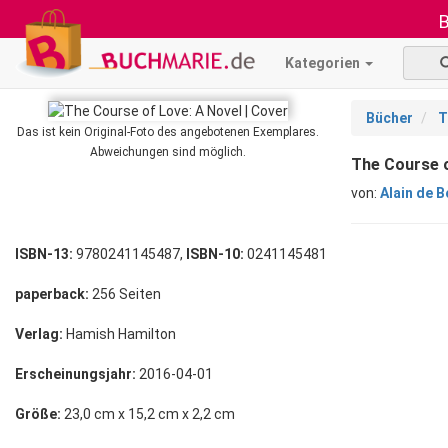
B
Kategorien
Bücher
T
Das ist kein Original-Foto des angebotenen Exemplares.
Abweichungen sind möglich.
The Course o
von:
Alain de 
ISBN-13:
9780241145487,
ISBN-10:
0241145481
paperback:
256 Seiten
Verlag:
Hamish Hamilton
Erscheinungsjahr:
2016-04-01
Größe:
23,0 cm x 15,2 cm x 2,2 cm