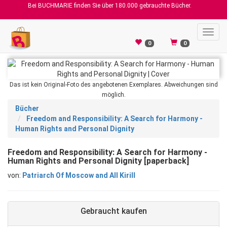
Bei BUCHMARIE finden Sie über 180.000 gebrauchte Bücher.
Toggl
navig
0
0
Das ist kein Original-Foto des angebotenen Exemplares. Abweichungen sind
möglich.
Bücher
Freedom and Responsibility: A Search for Harmony -
Human Rights and Personal Dignity
Freedom and Responsibility: A Search for Harmony -
Human Rights and Personal Dignity [paperback]
von:
Patriarch Of Moscow and All Kirill
Gebraucht kaufen