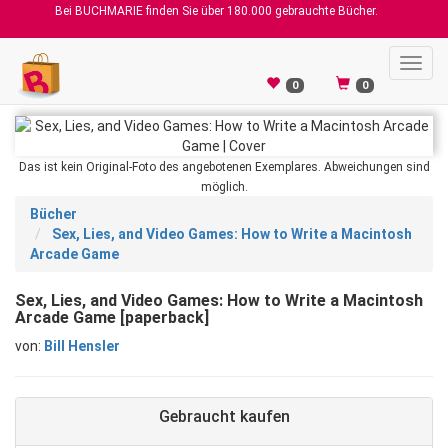
Bei BUCHMARIE finden Sie über 180.000 gebrauchte Bücher.
Toggl
navig
0
0
Das ist kein Original-Foto des angebotenen Exemplares. Abweichungen sind
möglich.
Bücher
Sex, Lies, and Video Games: How to Write a Macintosh
Arcade Game
Sex, Lies, and Video Games: How to Write a Macintosh
Arcade Game [paperback]
von:
Bill Hensler
Gebraucht kaufen