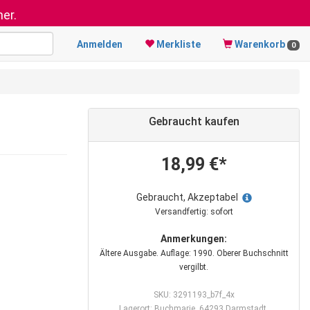
er.
Anmelden
Merkliste
Warenkorb
0
Gebraucht kaufen
18,99 €*
Gebraucht, Akzeptabel
Versandfertig: sofort
Anmerkungen:
Ältere Ausgabe. Auflage: 1990. Oberer Buchschnitt
vergilbt.
SKU: 3291193_b7f_4x
Lagerort: Buchmarie, 64293 Darmstadt,