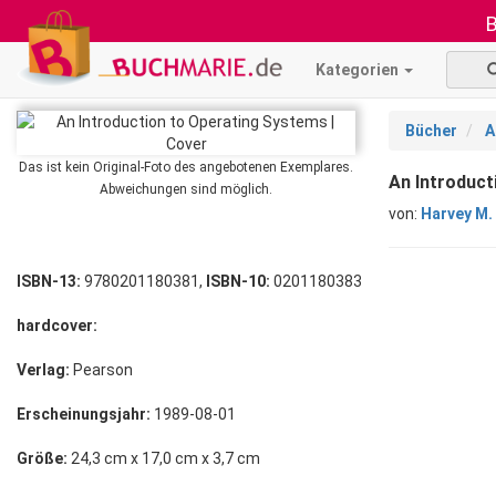
B
Kategorien
Bücher
A
Das ist kein Original-Foto des angebotenen Exemplares.
An Introduct
Abweichungen sind möglich.
von:
Harvey M. 
ISBN-13:
9780201180381,
ISBN-10:
0201180383
hardcover:
Verlag:
Pearson
Erscheinungsjahr:
1989-08-01
Größe:
24,3 cm x 17,0 cm x 3,7 cm