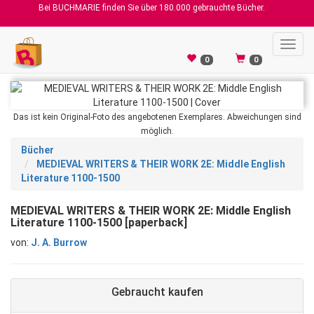
Bei BUCHMARIE finden Sie über 180.000 gebrauchte Bücher.
Toggl
navig
0
0
Das ist kein Original-Foto des angebotenen Exemplares. Abweichungen sind
möglich.
Bücher
MEDIEVAL WRITERS & THEIR WORK 2E: Middle English
Literature 1100-1500
MEDIEVAL WRITERS & THEIR WORK 2E: Middle English
Literature 1100-1500 [paperback]
von:
J. A. Burrow
Gebraucht kaufen