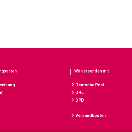
ngsarten
Wir versenden mit
weisung
Deutsche Post
l
DHL
DPD
Versandkosten