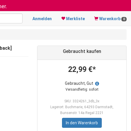
er.
Anmelden
Merkliste
Warenkorb
0
rback]
Gebraucht kaufen
22,99 €*
Gebraucht, Gut
Versandfertig: sofort
SKU: 3324261_3db_3x
Lagerort: Buchmarie, 64293 Darmstadt,
Bunsenstr. 14a Regal 2221
In den Warenkorb