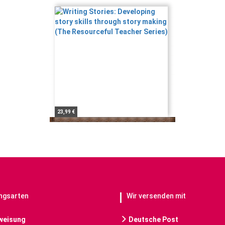
23,99 €
ngsarten
Wir versenden mit
weisung
Deutsche Post