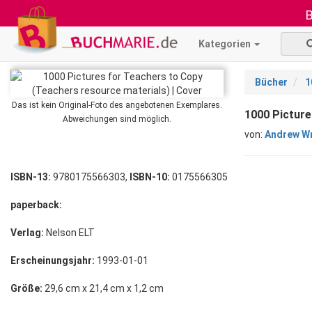
B
Kategorien
Bücher
1
Das ist kein Original-Foto des angebotenen Exemplares.
1000 Picture
Abweichungen sind möglich.
von:
Andrew Wr
ISBN-13:
9780175566303,
ISBN-10:
0175566305
paperback:
Verlag:
Nelson ELT
Erscheinungsjahr:
1993-01-01
Größe:
29,6 cm x 21,4 cm x 1,2 cm