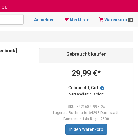
er.
Anmelden
Merkliste
Warenkorb
0
erback]
Gebraucht kaufen
29,99 €*
Gebraucht, Gut
Versandfertig: sofort
SKU: 3421684_998_2x
Lagerort: Buchmarie, 64293 Darmstadt,
Bunsenstr. 14a Regal 2600
In den Warenkorb