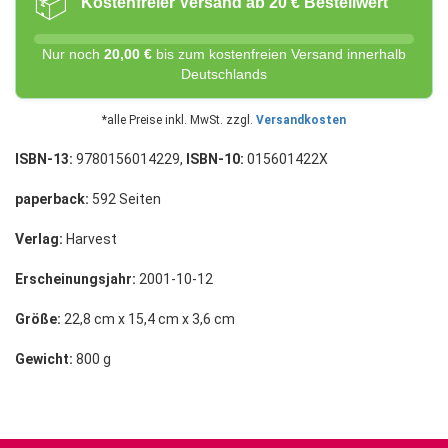
📦
Kostenfreier Versand ab 20 € Bestellwert
Nur noch
20,00 €
bis zum kostenfreien Versand innerhalb
Deutschlands
*alle Preise inkl. MwSt. zzgl.
Versandkosten
ISBN-13:
9780156014229,
ISBN-10:
015601422X
paperback:
592 Seiten
Verlag:
Harvest
Erscheinungsjahr:
2001-10-12
Größe:
22,8 cm x 15,4 cm x 3,6 cm
Gewicht:
800 g