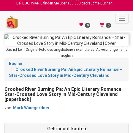
Bei BUCHMARIE finden Sie über 180.000 gebrauchte Bücher.
Toggl
navig
0
0
Das ist kein Original-Foto des angebotenen Exemplares. Abweichungen sind
möglich.
Bücher
Crooked River Burning Pa: An Epic Literary Romance –
Star-Crossed Love Story in Mid-Century Cleveland
Crooked River Burning Pa: An Epic Literary Romance –
Star-Crossed Love Story in Mid-Century Cleveland
[paperback]
von:
Mark Winegardner
Gebraucht kaufen