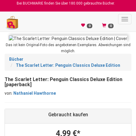
Bei BUCHMARIE finden Sie über 180.000 gebrauchte Bücher.
Toggl
navig
0
0
Das ist kein Original-Foto des angebotenen Exemplares. Abweichungen sind
möglich.
Bücher
The Scarlet Letter: Penguin Classics Deluxe Edition
The Scarlet Letter: Penguin Classics Deluxe Edition
[paperback]
von:
Nathaniel Hawthorne
Gebraucht kaufen
4,99 €*