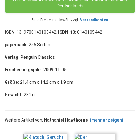
Deutschlands
*alle Preise inkl. MwSt. zzgl.
Versandkosten
ISBN-13:
9780143105442,
ISBN-10:
0143105442
paperback:
256 Seiten
Verlag:
Penguin Classics
Erscheinungsjahr:
2009-11-05
Größe:
21,4 cm x 14,2 cm x 1,9 cm
Gewicht:
281 g
Weitere Artikel von:
Nathaniel Hawthorne
(mehr anzeigen)