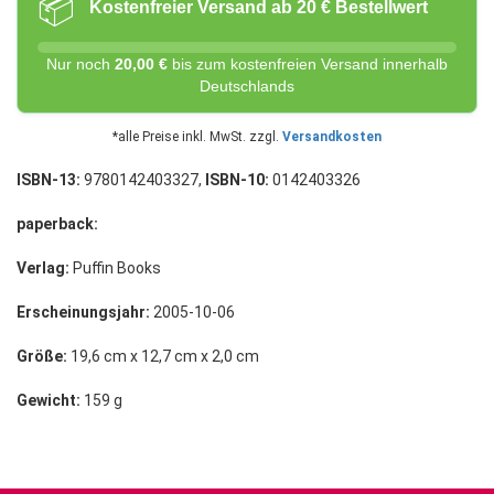
📦
Kostenfreier Versand ab 20 € Bestellwert
Nur noch
20,00 €
bis zum kostenfreien Versand innerhalb
Deutschlands
*alle Preise inkl. MwSt. zzgl.
Versandkosten
ISBN-13:
9780142403327,
ISBN-10:
0142403326
paperback:
Verlag:
Puffin Books
Erscheinungsjahr:
2005-10-06
Größe:
19,6 cm x 12,7 cm x 2,0 cm
Gewicht:
159 g