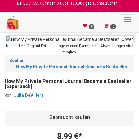
Bei BUCHMARIE finden Sie über 180.000 gebrauchte Bücher.
Toggl
navig
0
0
Das ist kein Original-Foto des angebotenen Exemplares. Abweichungen sind
möglich.
Bücher
How My Private Personal Journal Became a Bestseller
How My Private Personal Journal Became a Bestseller
[paperback]
von:
Julia DeVillers
Gebraucht kaufen
8,99 €*