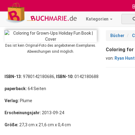
B
Kategorien
Bücher
C
Das ist kein Original-Foto des angebotenen Exemplares.
Coloring for
Abweichungen sind möglich.
von:
Ryan Hunt
ISBN-13:
9780142180686,
ISBN-10:
0142180688
paperback:
64 Seiten
Verlag:
Plume
Erscheinungsjahr:
2013-09-24
Größe:
27,3 cm x 21,6 cm x 0,4 cm