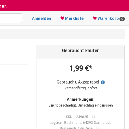
er.
Anmelden
Merkliste
Warenkorb
0
Gebraucht kaufen
1,99 €*
Gebraucht, Akzeptabel
Versandfertig: sofort
Anmerkungen:
Leicht beschädigt. Umschlag eingerissen
SKU: 1249825_e14
Lagerort: Buchmarie, 64293 Darmstadt,
Bunsenstr. 14a Regal )b65