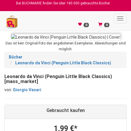
Bei BUCHMARIE finden Sie über 180.000 gebrauchte Bücher.
Toggl
navig
0
0
Das ist kein Original-Foto des angebotenen Exemplares. Abweichungen sind
möglich.
Bücher
Leonardo da Vinci (Penguin Little Black Classics)
Leonardo da Vinci (Penguin Little Black Classics)
[mass_market]
von:
Giorgio Vasari
Gebraucht kaufen
1,99 €*