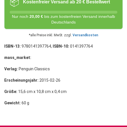
📦
Kostenfreier Versand ab 20 € Bestellwert
Nur noch
20,00 €
bis zum kostenfreien Versand innerhalb
Deutschlands
*alle Preise inkl. MwSt. zzgl.
Versandkosten
ISBN-13:
9780141397764,
ISBN-10:
0141397764
mass_market:
Verlag:
Penguin Classics
Erscheinungsjahr:
2015-02-26
Größe:
15,6 cm x 10,8 cm x 0,4 cm
Gewicht:
60 g