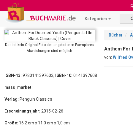
B
Kategorien
Bücher
A
Das ist kein Original-Foto des angebotenen Exemplares.
Anthem For D
Abweichungen sind möglich.
von:
Wilfred O
ISBN-13:
9780141397603,
ISBN-10:
0141397608
mass_market:
Verlag:
Penguin Classics
Erscheinungsjahr:
2015-02-26
Größe:
16,2 cm x 11,0 cm x 1,0 cm