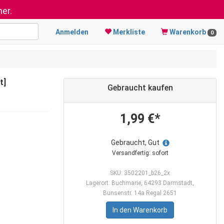
er.
Anmelden
Merkliste
Warenkorb
0
t]
Gebraucht kaufen
1,99 €*
Gebraucht, Gut
Versandfertig: sofort
SKU: 3502201_b26_2x
Lagerort: Buchmarie, 64293 Darmstadt,
Bunsenstr. 14a Regal 2651
In den Warenkorb