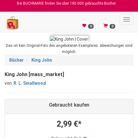
Bei BUCHMARIE finden Sie über 180.000 gebrauchte Bücher.
Toggl
navig
0
0
Das ist kein Original-Foto des angebotenen Exemplares. Abweichungen sind
möglich.
Bücher
King John
King John [mass_market]
von:
R. L. Smallwood
Gebraucht kaufen
2,99 €*