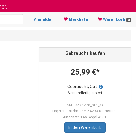
er.
Anmelden
Merkliste
Warenkorb
0
Gebraucht kaufen
25,99 €*
Gebraucht, Gut
Versandfertig: sofort
SKU: 3578228_b18_3x
Lagerort: Buchmarie, 64293 Darmstadt,
Bunsenstr. 14a Regal 41616
In den Warenkorb