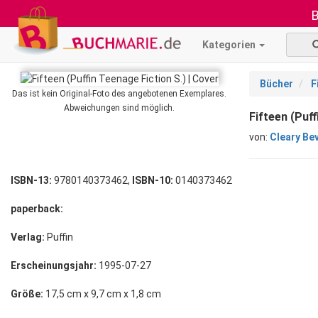
B
Kategorien
Bücher
F
Das ist kein Original-Foto des angebotenen Exemplares.
Abweichungen sind möglich.
Fifteen (Puf
von:
Cleary Bev
ISBN-13:
9780140373462,
ISBN-10:
0140373462
paperback:
Verlag:
Puffin
Erscheinungsjahr:
1995-07-27
Größe:
17,5 cm x 9,7 cm x 1,8 cm