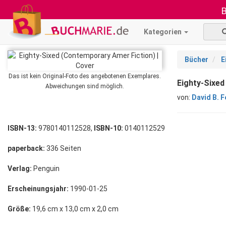
B
Kategorien
Bücher
E
Das ist kein Original-Foto des angebotenen Exemplares.
Eighty-Sixed
Abweichungen sind möglich.
von:
David B. 
ISBN-13:
9780140112528,
ISBN-10:
0140112529
paperback:
336 Seiten
Verlag:
Penguin
Erscheinungsjahr:
1990-01-25
Größe:
19,6 cm x 13,0 cm x 2,0 cm