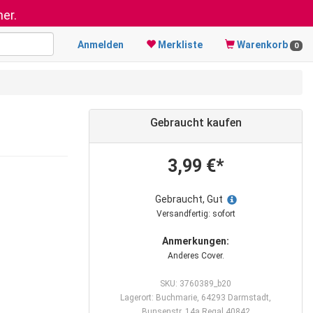
er.
Anmelden
Merkliste
Warenkorb
0
Gebraucht kaufen
3,99 €*
Gebraucht, Gut
Versandfertig: sofort
Anmerkungen:
Anderes Cover.
SKU: 3760389_b20
Lagerort: Buchmarie, 64293 Darmstadt,
Bunsenstr. 14a Regal 40842