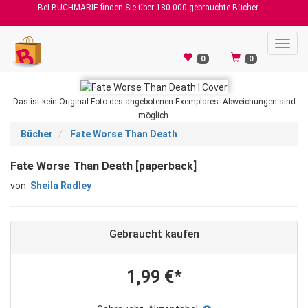
Bei BUCHMARIE finden Sie über 180.000 gebrauchte Bücher.
Toggl
navig
0
0
Das ist kein Original-Foto des angebotenen Exemplares. Abweichungen sind
möglich.
Bücher
Fate Worse Than Death
Fate Worse Than Death [paperback]
von:
Sheila Radley
Gebraucht kaufen
1,99 €*