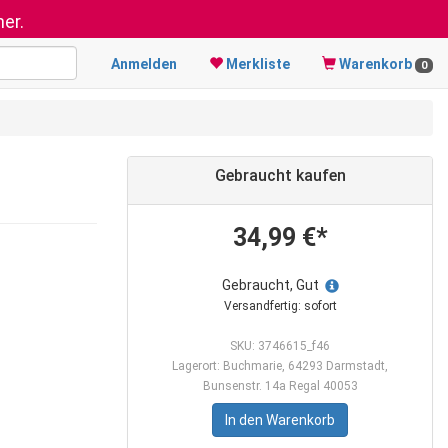
er.
Anmelden
Merkliste
Warenkorb
0
Gebraucht kaufen
34,99 €*
Gebraucht, Gut
Versandfertig: sofort
SKU: 3746615_f46
Lagerort: Buchmarie, 64293 Darmstadt,
Bunsenstr. 14a Regal 40053
In den Warenkorb