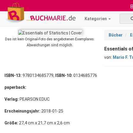
B
Kategorien
Bücher
E
Das ist kein Original-Foto des angebotenen Exemplares.
Abweichungen sind möglich.
Essentials o
von:
Mario F. T
ISBN-13:
9780134685779,
ISBN-10:
0134685776
paperback:
Verlag:
PEARSON EDUC
Erscheinungsjahr:
2018-01-25
Größe:
27,4 cm x 21,7 cm x 2,6 cm