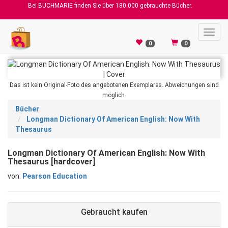
Bei BUCHMARIE finden Sie über 180.000 gebrauchte Bücher.
Toggl
navig
0
0
Das ist kein Original-Foto des angebotenen Exemplares. Abweichungen sind
möglich.
Bücher
Longman Dictionary Of American English: Now With
Thesaurus
Longman Dictionary Of American English: Now With
Thesaurus [hardcover]
von:
Pearson Education
Gebraucht kaufen