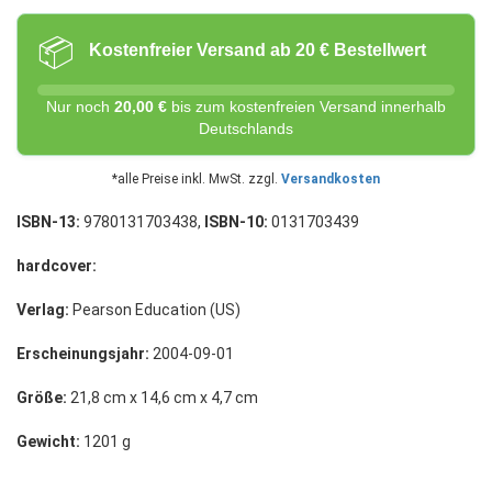
📦
Kostenfreier Versand ab 20 € Bestellwert
Nur noch
20,00 €
bis zum kostenfreien Versand innerhalb
Deutschlands
*alle Preise inkl. MwSt. zzgl.
Versandkosten
ISBN-13:
9780131703438,
ISBN-10:
0131703439
hardcover:
Verlag:
Pearson Education (US)
Erscheinungsjahr:
2004-09-01
Größe:
21,8 cm x 14,6 cm x 4,7 cm
Gewicht:
1201 g