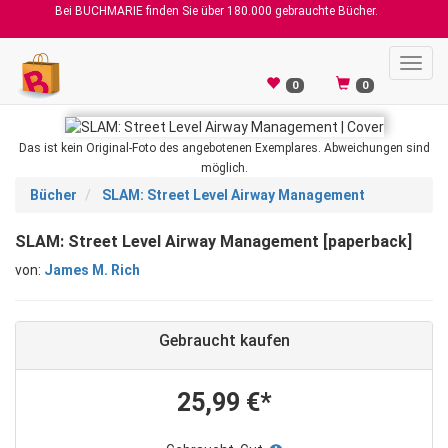
Bei BUCHMARIE finden Sie über 180.000 gebrauchte Bücher.
Toggl
navig
0
0
Das ist kein Original-Foto des angebotenen Exemplares. Abweichungen sind
möglich.
Bücher
SLAM: Street Level Airway Management
SLAM: Street Level Airway Management [paperback]
von:
James M. Rich
Gebraucht kaufen
25,99 €*