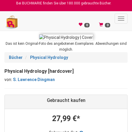
Bei BUCHMARIE finden Sie über 180.000 gebrauchte Bücher.
Toggl
navig
0
0
Das ist kein Original-Foto des angebotenen Exemplares. Abweichungen sind
möglich.
Bücher
Physical Hydrology
Physical Hydrology [hardcover]
von:
S. Lawrence Dingman
Gebraucht kaufen
27,99 €*