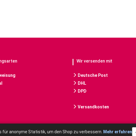
ngsarten
Wir versenden mit
weisung
Deutsche Post
l
DHL
DPD
Versandkosten
 für anonyme Statistik, um den Shop zu verbessern.
Mehr erfahren