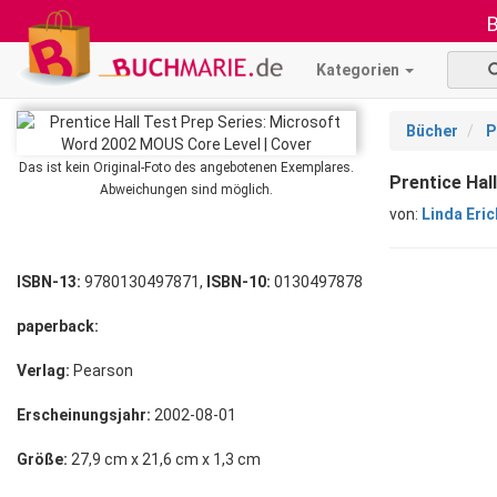
B
Kategorien
Bücher
P
Das ist kein Original-Foto des angebotenen Exemplares.
Prentice Hal
Abweichungen sind möglich.
von:
Linda Eri
ISBN-13:
9780130497871,
ISBN-10:
0130497878
paperback:
Verlag:
Pearson
Erscheinungsjahr:
2002-08-01
Größe:
27,9 cm x 21,6 cm x 1,3 cm