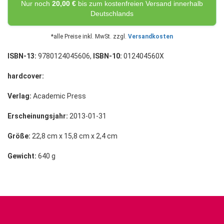
Nur noch
20,00 €
bis zum kostenfreien Versand innerhalb
Deutschlands
*alle Preise inkl. MwSt. zzgl.
Versandkosten
ISBN-13:
9780124045606,
ISBN-10:
012404560X
hardcover:
Verlag:
Academic Press
Erscheinungsjahr:
2013-01-31
Größe:
22,8 cm x 15,8 cm x 2,4 cm
Gewicht:
640 g