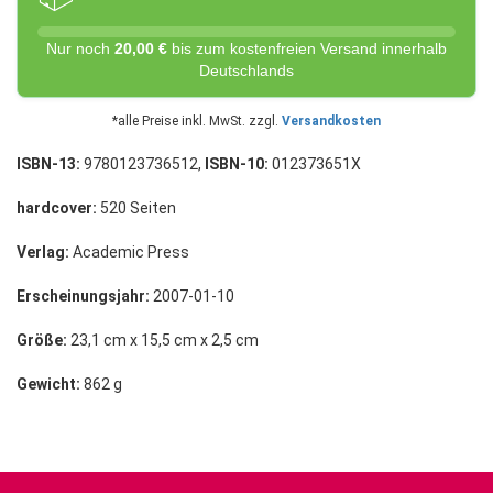
Nur noch
20,00 €
bis zum kostenfreien Versand innerhalb
Deutschlands
*alle Preise inkl. MwSt. zzgl.
Versandkosten
ISBN-13:
9780123736512,
ISBN-10:
012373651X
hardcover:
520 Seiten
Verlag:
Academic Press
Erscheinungsjahr:
2007-01-10
Größe:
23,1 cm x 15,5 cm x 2,5 cm
Gewicht:
862 g