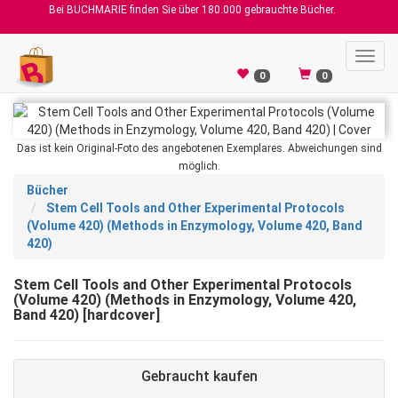
Bei BUCHMARIE finden Sie über 180.000 gebrauchte Bücher.
Toggl
navig
0
0
Das ist kein Original-Foto des angebotenen Exemplares. Abweichungen sind
möglich.
Bücher
Stem Cell Tools and Other Experimental Protocols
(Volume 420) (Methods in Enzymology, Volume 420, Band
420)
Stem Cell Tools and Other Experimental Protocols
(Volume 420) (Methods in Enzymology, Volume 420,
Band 420) [hardcover]
Gebraucht kaufen