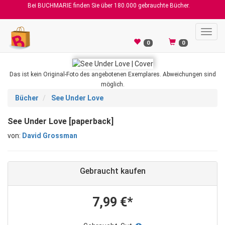
Bei BUCHMARIE finden Sie über 180.000 gebrauchte Bücher.
Toggl
navig
0
0
Das ist kein Original-Foto des angebotenen Exemplares. Abweichungen sind
möglich.
Bücher
See Under Love
See Under Love [paperback]
von:
David Grossman
Gebraucht kaufen
7,99 €*