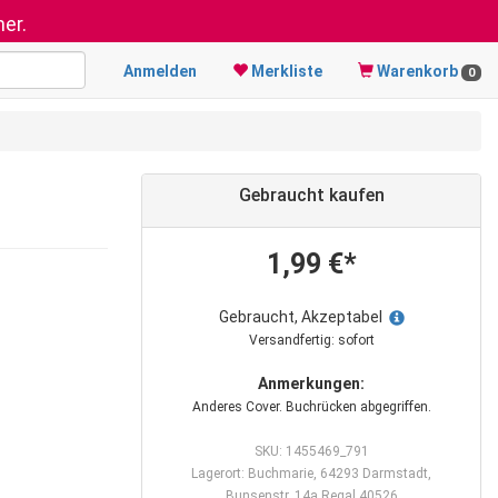
er.
Anmelden
Merkliste
Warenkorb
0
Gebraucht kaufen
1,99 €*
Gebraucht, Akzeptabel
Versandfertig: sofort
Anmerkungen:
Anderes Cover. Buchrücken abgegriffen.
SKU: 1455469_791
Lagerort: Buchmarie, 64293 Darmstadt,
Bunsenstr. 14a Regal 40526