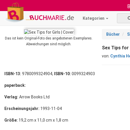
B
Kategorien
Bücher
S
Das ist kein Original-Foto des angebotenen Exemplares.
Abweichungen sind möglich.
Sex Tips for
von:
Cynthia H
ISBN-13:
9780099324904,
ISBN-10:
0099324903
paperback:
Verlag:
Arrow Books Ltd
Erscheinungsjahr:
1993-11-04
Größe:
19,2 cm x 11,0 cm x 1,8 cm