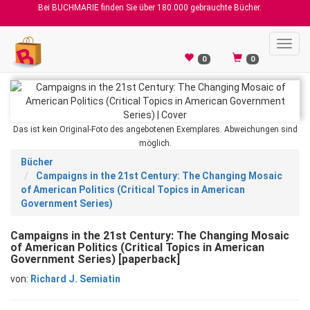
Bei BUCHMARIE finden Sie über 180.000 gebrauchte Bücher.
Toggl
navig
0
0
Das ist kein Original-Foto des angebotenen Exemplares. Abweichungen sind
möglich.
Bücher
Campaigns in the 21st Century: The Changing Mosaic
of American Politics (Critical Topics in American
Government Series)
Campaigns in the 21st Century: The Changing Mosaic
of American Politics (Critical Topics in American
Government Series) [paperback]
von:
Richard J. Semiatin