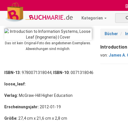
B
Kategorien
Bücher
I
Das ist kein Original-Foto des angebotenen Exemplares.
Introduction
Abweichungen sind möglich.
von:
James A. 
ISBN-13:
9780071318044,
ISBN-10:
0071318046
loose_leaf:
Verlag:
McGraw-Hill Higher Education
Erscheinungsjahr:
2012-01-19
Größe:
27,4 cm x 21,6 cm x 2,8 cm