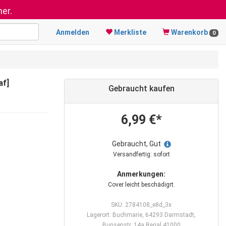
er.
Anmelden
Merkliste
Warenkorb
0
af]
Gebraucht kaufen
6,99 €*
Gebraucht, Gut
Versandfertig: sofort
Anmerkungen:
Cover leicht beschädigrt.
SKU: 2784108_e8d_3x
Lagerort: Buchmarie, 64293 Darmstadt,
Bunsenstr. 14a Regal 41000