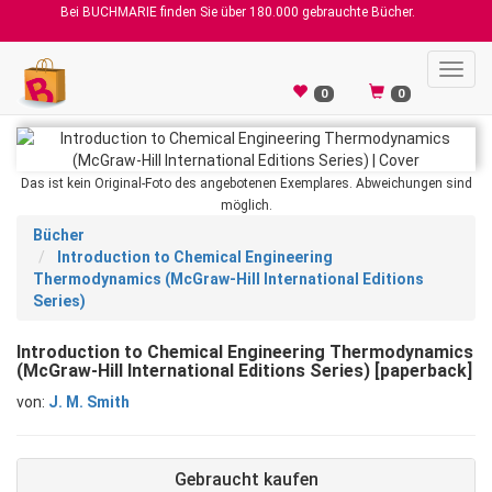
Bei BUCHMARIE finden Sie über 180.000 gebrauchte Bücher.
Toggl
navig
0
0
Das ist kein Original-Foto des angebotenen Exemplares. Abweichungen sind
möglich.
Bücher
Introduction to Chemical Engineering
Thermodynamics (McGraw-Hill International Editions
Series)
Introduction to Chemical Engineering Thermodynamics
(McGraw-Hill International Editions Series) [paperback]
von:
J. M. Smith
Gebraucht kaufen