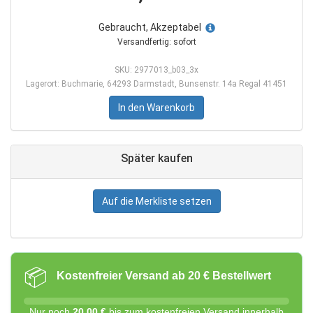
Gebraucht, Akzeptabel
Versandfertig: sofort
SKU: 2977013_b03_3x
Lagerort: Buchmarie, 64293 Darmstadt, Bunsenstr. 14a Regal 41451
In den Warenkorb
Später kaufen
Auf die Merkliste setzen
📦
Kostenfreier Versand ab 20 € Bestellwert
Nur noch
20,00 €
bis zum kostenfreien Versand innerhalb