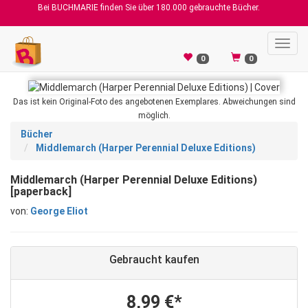
Bei BUCHMARIE finden Sie über 180.000 gebrauchte Bücher.
Toggl
navig
0
0
Das ist kein Original-Foto des angebotenen Exemplares. Abweichungen sind
möglich.
Bücher
Middlemarch (Harper Perennial Deluxe Editions)
Middlemarch (Harper Perennial Deluxe Editions)
[paperback]
von:
George Eliot
Gebraucht kaufen
8,99 €*