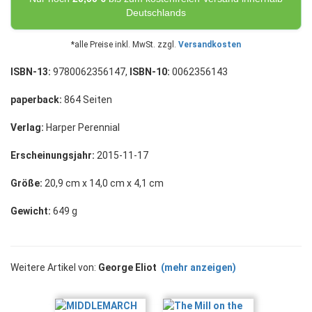
Deutschlands
*alle Preise inkl. MwSt. zzgl.
Versandkosten
ISBN-13:
9780062356147,
ISBN-10:
0062356143
paperback:
864 Seiten
Verlag:
Harper Perennial
Erscheinungsjahr:
2015-11-17
Größe:
20,9 cm x 14,0 cm x 4,1 cm
Gewicht:
649 g
Weitere Artikel von:
George Eliot
(mehr anzeigen)