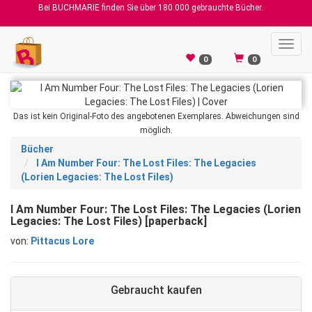
Bei BUCHMARIE finden Sie über 180.000 gebrauchte Bücher.
Toggl
navig
0
0
Das ist kein Original-Foto des angebotenen Exemplares. Abweichungen sind
möglich.
Bücher
I Am Number Four: The Lost Files: The Legacies
(Lorien Legacies: The Lost Files)
I Am Number Four: The Lost Files: The Legacies (Lorien
Legacies: The Lost Files) [paperback]
von:
Pittacus Lore
Gebraucht kaufen