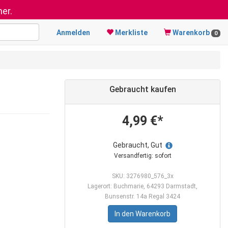
er.
Anmelden
Merkliste
Warenkorb
0
Gebraucht kaufen
4,99 €*
Gebraucht, Gut
Versandfertig: sofort
SKU: 3276980_576_3x
Lagerort: Buchmarie, 64293 Darmstadt,
Bunsenstr. 14a Regal 3424
In den Warenkorb