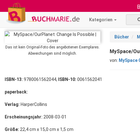
B
Kategorien
Bücher
M
Das ist kein Original-Foto des angebotenen Exemplares.
MySpace/OurP
Abweichungen sind möglich.
von:
MySpace 
ISBN-13:
9780061562044,
ISBN-10:
0061562041
paperback:
Verlag:
HarperCollins
Erscheinungsjahr:
2008-03-01
Größe:
22,4 cm x 15,0 cm x 1,5 cm