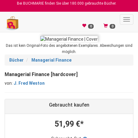
Bei BUCHMARIE finden Sie über 180.000 gebrauchte Bücher.
Toggl
navig
0
0
Das ist kein Original-Foto des angebotenen Exemplares. Abweichungen sind
möglich.
Bücher
Managerial Finance
Managerial Finance [hardcover]
von:
J. Fred Weston
Gebraucht kaufen
51,99 €*