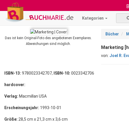
B
Kategorien
Bücher
M
Das ist kein Original-Foto des angebotenen Exemplares.
Abweichungen sind möglich.
Marketing [h
von:
Joel R. Ev
ISBN-13:
9780023342707,
ISBN-10:
0023342706
hardcover:
Verlag:
Macmillan USA
Erscheinungsjahr:
1993-10-01
Größe:
28,5 cm x 21,3 cm x 3,6 cm