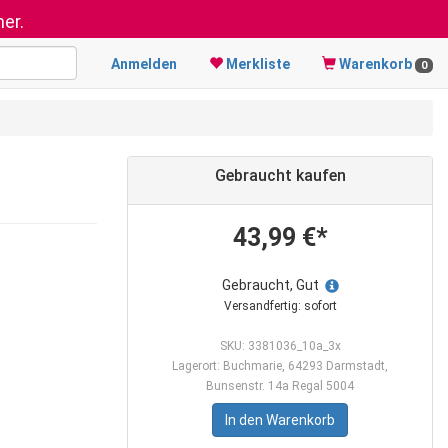
er.
Anmelden
Merkliste
Warenkorb
0
Gebraucht kaufen
43,99 €*
Gebraucht, Gut
Versandfertig: sofort
SKU: 3381036_10a_3x
Lagerort: Buchmarie, 64293 Darmstadt,
Bunsenstr. 14a Regal 5004
In den Warenkorb