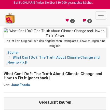
Bei BUCHMARIE finden Sie über 180.000 gebrauchte Bücher.
Toggl
navig
0
0
Das ist kein Original-Foto des angebotenen Exemplares. Abweichungen sind
möglich.
Bücher
What Can I Do?: The Truth About Climate Change and
How to Fix It
What Can I Do?: The Truth About Climate Change and
How to Fix It [paperback]
von:
Jane Fonda
Gebraucht kaufen