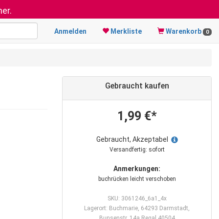
er.
Anmelden
Merkliste
Warenkorb
0
Gebraucht kaufen
1,99 €*
Gebraucht, Akzeptabel
Versandfertig: sofort
Anmerkungen:
buchrücken leicht verschoben
SKU: 3061246_6a1_4x
Lagerort: Buchmarie, 64293 Darmstadt,
Bunsenstr. 14a Regal 40504