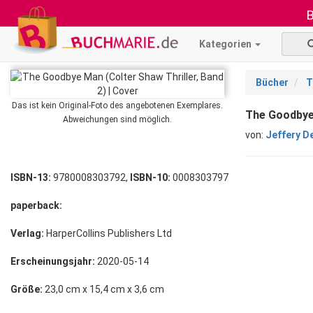
B
Kategorien
Bücher
T
Das ist kein Original-Foto des angebotenen Exemplares.
The Goodbye 
Abweichungen sind möglich.
von:
Jeffery D
ISBN-13:
9780008303792,
ISBN-10:
0008303797
paperback:
Verlag:
HarperCollins Publishers Ltd
Erscheinungsjahr:
2020-05-14
Größe:
23,0 cm x 15,4 cm x 3,6 cm