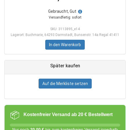
Gebraucht, Gut
Versandfertig: sofort
SKU: 3113895_e14
Lagerort: Buchmarie, 64293 Darmstadt, Bunsenstr. 14a Regal 41411
In den Warenkorb
Später kaufen
Auf die Merkliste setzen
📦
Kostenfreier Versand ab 20 € Bestellwert
Nur noch
20,00 €
bis zum kostenfreien Versand innerhalb