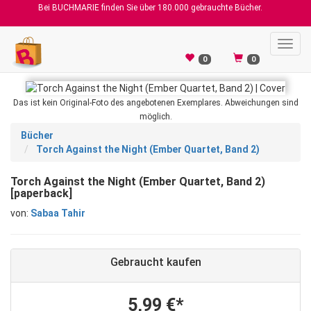
Bei BUCHMARIE finden Sie über 180.000 gebrauchte Bücher.
Toggl
navig
0
0
Das ist kein Original-Foto des angebotenen Exemplares. Abweichungen sind
möglich.
Bücher
Torch Against the Night (Ember Quartet, Band 2)
Torch Against the Night (Ember Quartet, Band 2)
[paperback]
von:
Sabaa Tahir
Gebraucht kaufen
5,99 €*