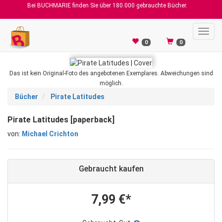
Bei BUCHMARIE finden Sie über 180.000 gebrauchte Bücher.
Toggl
navig
0
0
Das ist kein Original-Foto des angebotenen Exemplares. Abweichungen sind
möglich.
Bücher
Pirate Latitudes
Pirate Latitudes [paperback]
von:
Michael Crichton
Gebraucht kaufen
7,99 €*