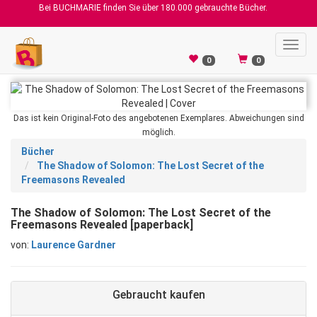
Bei BUCHMARIE finden Sie über 180.000 gebrauchte Bücher.
Toggl
navig
0
0
Das ist kein Original-Foto des angebotenen Exemplares. Abweichungen sind
möglich.
Bücher
The Shadow of Solomon: The Lost Secret of the
Freemasons Revealed
The Shadow of Solomon: The Lost Secret of the
Freemasons Revealed [paperback]
von:
Laurence Gardner
Gebraucht kaufen