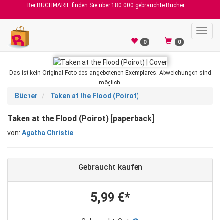
Bei BUCHMARIE finden Sie über 180.000 gebrauchte Bücher.
Toggl
navig
0
0
Das ist kein Original-Foto des angebotenen Exemplares. Abweichungen sind
möglich.
Bücher
Taken at the Flood (Poirot)
Taken at the Flood (Poirot) [paperback]
von:
Agatha Christie
Gebraucht kaufen
5,99 €*