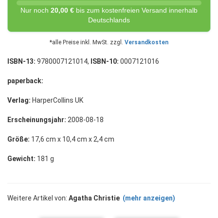
Nur noch
20,00 €
bis zum kostenfreien Versand innerhalb
Deutschlands
*alle Preise inkl. MwSt. zzgl.
Versandkosten
ISBN-13:
9780007121014,
ISBN-10:
0007121016
paperback:
Verlag:
HarperCollins UK
Erscheinungsjahr:
2008-08-18
Größe:
17,6 cm x 10,4 cm x 2,4 cm
Gewicht:
181 g
Weitere Artikel von:
Agatha Christie
(mehr anzeigen)