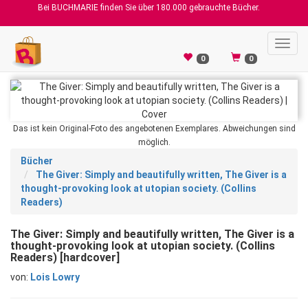
Bei BUCHMARIE finden Sie über 180.000 gebrauchte Bücher.
Toggl
navig
0
0
Das ist kein Original-Foto des angebotenen Exemplares. Abweichungen sind
möglich.
Bücher
The Giver: Simply and beautifully written, The Giver is a
thought-provoking look at utopian society. (Collins
Readers)
The Giver: Simply and beautifully written, The Giver is a
thought-provoking look at utopian society. (Collins
Readers) [hardcover]
von:
Lois Lowry